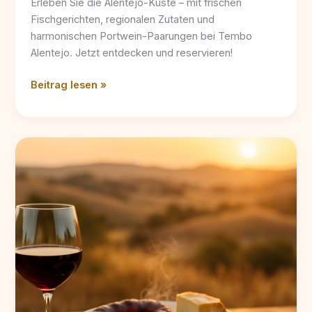
Erleben Sie die Alentejo-Küste – mit frischen
Fischgerichten, regionalen Zutaten und
harmonischen Portwein-Paarungen bei Tembo
Alentejo. Jetzt entdecken und reservieren!
Tembo
Beitrag lesen »
Alentejo:
Regionale
Fischgerichte
an
der
Küste
Portugals