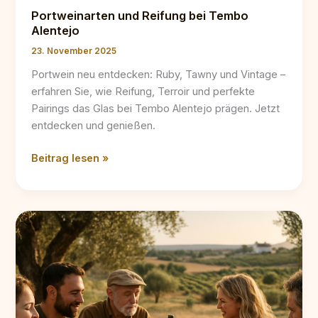
Portweinarten und Reifung bei Tembo
Alentejo
23. November 2025
Portwein neu entdecken: Ruby, Tawny und Vintage –
erfahren Sie, wie Reifung, Terroir und perfekte
Pairings das Glas bei Tembo Alentejo prägen. Jetzt
entdecken und genießen.
Portweinarten
Beitrag lesen »
und
Reifung
bei
Tembo
Alentejo