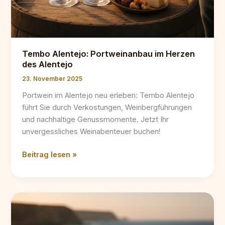
Tembo Alentejo: Portweinanbau im Herzen
des Alentejo
23. November 2025
Portwein im Alentejo neu erleben: Tembo Alentejo
führt Sie durch Verkostungen, Weinbergführungen
und nachhaltige Genussmomente. Jetzt Ihr
unvergessliches Weinabenteuer buchen!
Tembo
Beitrag lesen »
Alentejo:
Portweinanbau
im
Herzen
des